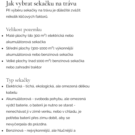
Jak vybrat sekačku na trávu
Při výběru sekačky na trávu je důležité zvážit
několik klíčových faktorů.
Velikost pozemku
Malé plochy (do 300 m²): elektrická nebo
akumulátorová sekačka
Střední plochy
(300-1000
m²): výkonnější
akumulátorová nebo benzínová sekačka
Velké plochy (nad 1000 m²): benzínová sekačka
nebo zahradní traktor
Typ sekačky
Elektrická - tichá, ekologická, ale omezená délkou
kabelu
Akumulátorová - svoboda pohybu, ale omezená
výdrž baterie, o baterii je nutno se starat -
nenechávat ji v zimě venku, nebo v chladu, je
potřeba baterii přes zimu dobít, aby se
nevyčerpala do prázdna.
Benzínová - nejvýkonnější, ale hlučnější a