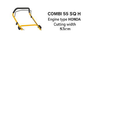
Pokud hledáte sekačku pro svoji
babičku, či dědu, kterým se již
nedaří efektivně startovat motor,
ale trvají na motorové sekačce
(odmítají bateriovou sekačku), náš